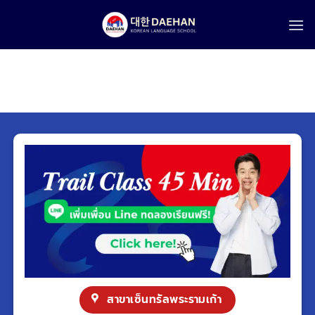
Skip
to
content
สาขาเซ็นทรัลพระรามเก้า