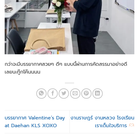
กว่าจะมีบรรยากาศสวยๆ ดีๆ แบบนี้ผ่านการคัดสรรมาอย่างดี
เลยนะทู๊กโค๊นนนน
บรรยากาศ Valentine’s Day
งานราษฎร์ งานหลวง โรงเรียน
at Daehan KLS XOXO
เราเต็มใจบริการ