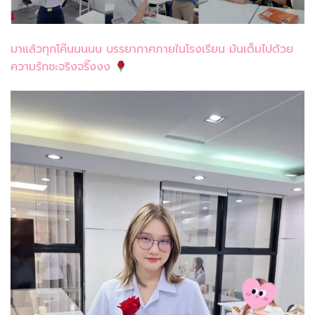
มาแล้วทุกโค๊นนนนน บรรยากาศภายในโรงเรียน มันเต็มไปด้วย
ความรักซะจริงจริ๊งงง